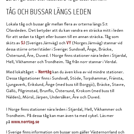
TÅG OCH BUSSAR LÄNGS LEDEN
Lokala tåg och bussar går mellan flera av orterna längs S:t
Olavsleden. Det betyder att du kan vandra en sträcka mitt i leden
för att sedan ta tåget eller bussen till en annan sträcka. Tåg som
sköts av
(Sveriges Järnväg) och
(Norges Järnväg) stannar vid
SJ
VY
dessa större orter/städer i Sverige: Sundsvall, Ånge, Bräcke,
Östersund, Åre, Duved. I Norge finns stationer nära leden i Stjørdal,
Hell, Vikhammer och Trondheim. Tåg från norr stannar i Verdal.
Med lokaltåget –
kan du även kliva av vid mindre stationer.
Norrtåg
Dessa tågstationer finns i Sundsvall, Stöde, Torpshammar, Fränsta,
Ljungaverk, Erikslund, Ånge (med buss till Borgsjö), Bräcke, Stavre,
Gällö, Pilgrimstad, Brunflo, Östersund, Krokom (med buss till
Nälden), Mörsil, Järpen, Undersåker, Åre och Duved.
I Norge finns stationer nära leden i Stjørdal, Hell, Vikhammer och
Trondheim. På dessa tåg kan man även ta med cykel. Läs mer
på
www.norrtag.se
I Sverige finns information om bussar som gäller Västernorrland och