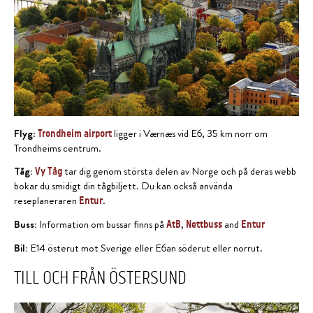
Flyg
:
ligger i Værnæs vid E6, 35 km norr om
Trondheim airport
Trondheims centrum.
Tåg:
tar dig genom största delen av Norge och på deras webb
Vy Tåg
bokar du smidigt din tågbiljett. Du kan också använda
reseplaneraren
.
Entur
Buss:
Information om bussar finns på
,
and
AtB
Nettbuss
Entur
Bil:
E14 österut mot Sverige eller E6an söderut eller norrut.
TILL OCH FRÅN ÖSTERSUND