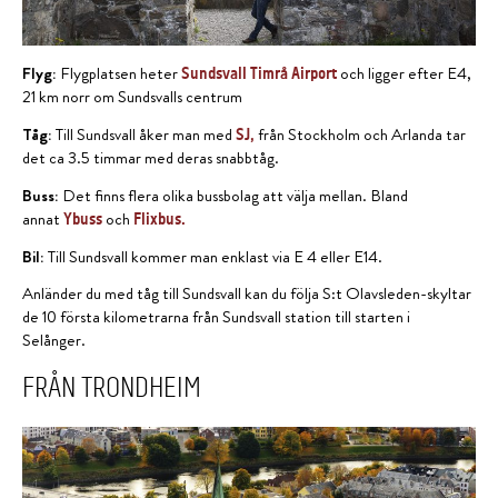
Flyg:
Flygplatsen heter
och ligger efter E4,
Sundsvall Timrå Airport
21 km norr om Sundsvalls centrum
Tåg:
Till Sundsvall åker man med
från Stockholm och Arlanda tar
SJ
,
det ca 3.5 timmar med deras snabbtåg.
Buss:
Det finns flera olika bussbolag att välja mellan. Bland
annat
och
Ybuss
Flixbus.
Bil:
Till Sundsvall kommer man enklast via E 4 eller E14.
Anländer du med tåg till Sundsvall kan du följa S:t Olavsleden-skyltar
de 10 första kilometrarna från Sundsvall station till starten i
Selånger.
FRÅN TRONDHEIM