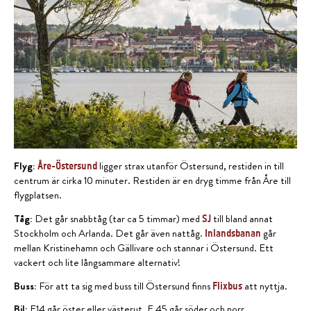
Flyg:
ligger strax utanför Östersund, restiden in till
Åre-Östersund
centrum är cirka 10 minuter. Restiden är en dryg timme från Åre till
flygplatsen.
Tåg:
Det går snabbtåg (tar ca 5 timmar) med
till bland annat
SJ
Stockholm och Arlanda. Det går även nattåg.
går
Inlandsbanan
mellan Kristinehamn och Gällivare och stannar i Östersund. Ett
vackert och lite långsammare alternativ!
Buss:
För att ta sig med buss till Östersund finns
att nyttja.
Flixbus
Bil:
E14 går öster eller västerut. E 45 går söder och norr.